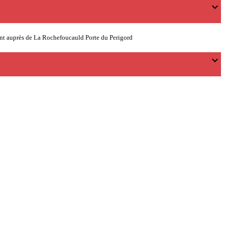
expand_more
ement auprès de La Rochefoucauld Porte du Perigord
expand_more