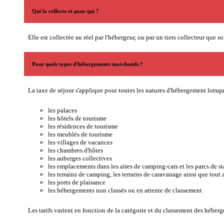
Qui la collecte et pour qui ?
Elle est collectée au réel par l'hébergeur, ou par un tiers collecteur qu
Pour quels types d'hébergements marchands ?
La taxe de séjour s'applique pour toutes les natures d'hébergement lorsqu
les palaces
les hôtels de tourisme
les résidences de tourisme
les meublés de tourisme
les villages de vacances
les chambres d'hôtes
les auberges collectives
les emplacements dans les aires de camping-cars et les parcs de s
les terrains de camping, les terrains de caravanage ainsi que tout 
les ports de plaisance
les hébergements non classés ou en attente de classement
Les tarifs varient en fonction de la catégorie et du classement des héber