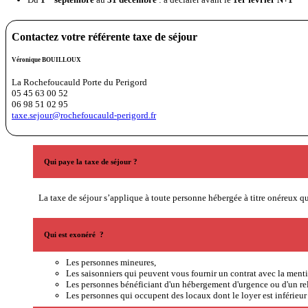
Contactez votre référente taxe de séjour
Véronique BOUILLOUX
La Rochefoucauld Porte du Perigord
05 45 63 00 52
06 98 51 02 95
taxe.sejour@rochefoucauld-perigord.fr
Qui paye la taxe de séjour ?
La taxe de séjour s’applique à toute personne hébergée à titre onéreux qu
Qui est exonéré ?
Les personnes mineures,
Les saisonniers qui peuvent vous fournir un contrat avec la ment
Les personnes bénéficiant d'un hébergement d'urgence ou d'un r
Les personnes qui occupent des locaux dont le loyer est inférieur 