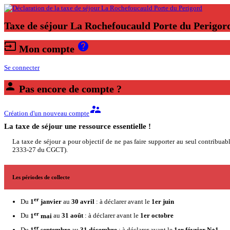
Taxe de séjour La Rochefoucauld Porte du Perigor
input
help
Mon compte
Se connecter
person
Pas encore de compte ?
supervisor_account
Création d'un nouveau compte
La taxe de séjour une ressource essentielle !
La taxe de séjour a pour objectif de ne pas faire supporter au seul contribuable
2333-27 du CGCT).
Les périodes de collecte
er
Du
1
janvier
au
30 avril
: à déclarer avant le
1er juin
er
Du
1
mai
au
31 août
: à déclarer avant le
1er octobre
er
Du
1
septembre
au
31 décembre
: à déclarer avant le
1er février N+1