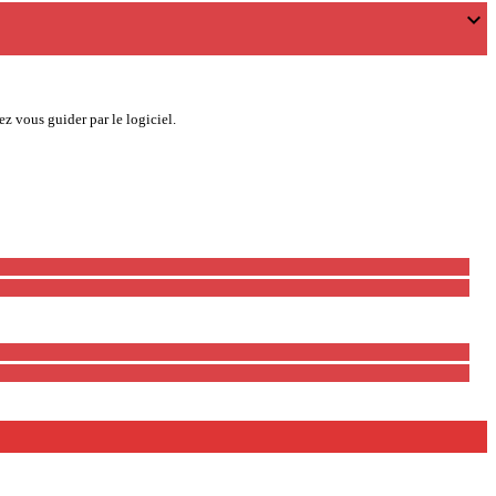
expand_more
z vous guider par le logiciel.