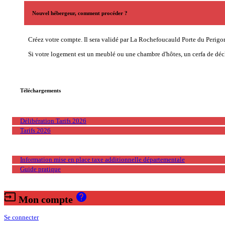
Nouvel hébergeur, comment procéder ?
Créez votre compte. Il sera validé par La Rochefoucauld Porte du Perigor
Si votre logement est un meublé ou une chambre d'hôtes, un cerfa de décl
Téléchargements
Délibération Tarifs 2026
Tarifs 2026
Information mise en place taxe additionnelle départementale
Guide pratique
input
help
Mon compte
Se connecter