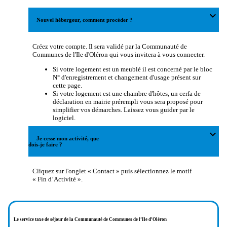
expand_more
Nouvel hébergeur, comment procéder ?
Créez votre compte. Il sera validé par la Communauté de
Communes de l'Ile d'Oléron qui vous invitera à vous connecter.
Si votre logement est un meublé il est concerné par le bloc
N° d'enregistrement et changement d'usage présent sur
cette page.
Si votre logement est une chambre d'hôtes, un cerfa de
déclaration en mairie prérempli vous sera proposé pour
simplifier vos démarches. Laissez vous guider par le
logiciel.
expand_more
Je cesse mon activité, que
dois-je faire ?
Cliquez sur l'onglet « Contact » puis sélectionnez le motif
« Fin d’Activité ».
Le service taxe de séjour de la Communauté de Communes de l’Ile d’Oléron