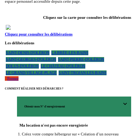
espace personnel accessible depuis cette page.
Cliquez sur la carte pour consulter les délibérations
Cliquez pour consulter les délibérations
Les délibérations
SAINT-DENIS-D'OLÉRON
LA BRÉE-LES-BAINS
SAINT-GEORGES-D'OLÉRON
SAINT-PIERRE-D'OLÉRON
DOLUS-D'OLÉRON
LE CHÂTEAU-D'OLÉRON
LE GRAND-VILLAGE-PLAGE
SAINT-TROJAN-LES-BAINS
Fermer
COMMENT RÉALISER MES DÉMARCHES ?
expand_more
Obtenir mon N° d'enregistrement
Ma location n'est pas encore enregistrée
Créez votre compte hébergeur sur « Création d’un nouveau