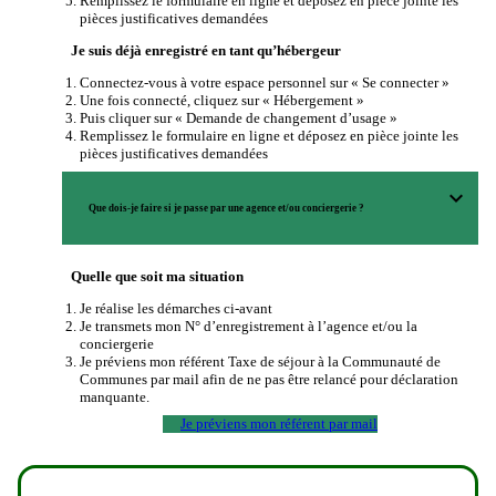
Remplissez le formulaire en ligne et déposez en pièce jointe les
pièces justificatives demandées
Je suis déjà enregistré en tant qu’hébergeur
Connectez-vous à votre espace personnel sur « Se connecter »
Une fois connecté, cliquez sur « Hébergement »
Puis cliquer sur « Demande de changement d’usage »
Remplissez le formulaire en ligne et déposez en pièce jointe les
pièces justificatives demandées
expand_more
Que dois-je faire si je passe par une agence et/ou conciergerie ?
Quelle que soit ma situation
Je réalise les démarches ci-avant
Je transmets mon N° d’enregistrement à l’agence et/ou la
conciergerie
Je préviens mon référent Taxe de séjour à la Communauté de
Communes par mail afin de ne pas être relancé pour déclaration
manquante.
Je préviens mon référent par mail