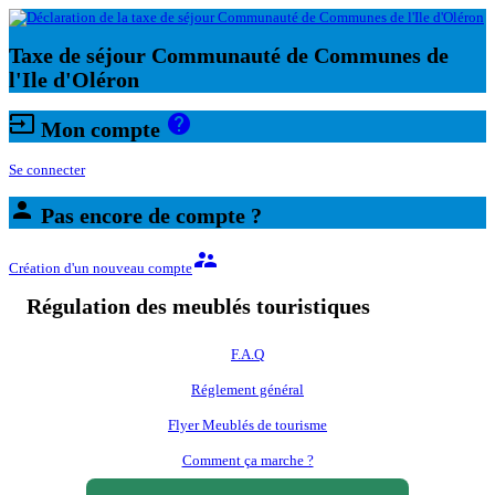
Taxe de séjour Communauté de Communes de
l'Ile d'Oléron
input
help
Mon compte
Se connecter
person
Pas encore de compte ?
supervisor_account
Création d'un nouveau compte
Régulation des meublés touristiques
F.A.Q
Réglement général
Flyer Meublés de tourisme
Comment ça marche ?