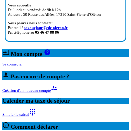
Vous accueille
Du lundi au vendredi de 9h à 12h
Adresse : 59 Route des Allées, 17310 Saint-Pierre-d’Oléron
Vous pouvez nous contacter
Par mail à
taxe-sejour@cdc-oleron.fr
Par téléphone au
05 46 47 88 86
input
help
Mon compte
Se connecter
person
Pas encore de compte ?
supervisor_account
Création d'un nouveau compte
Calculer ma taxe de séjour
dialpad
Simuler le calcul
info_outline
Comment déclarer