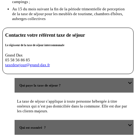
campings ;
Au 15 du mois suivant la fin de la période trimestrielle de perception
de la taxe de séjour pour les meublés de tourisme, chambres d'hôtes,
auberges collectives
Contactez votre référent taxe de séjour
Le régisseur de la taxe de séjour intercommunale
Grand Dax
05 58 56 86 85
taxedesejour@grand-dax.fr
expand_more
Qui paye la taxe de séjour ?
La taxe de séjour s’applique à toute personne hébergée à titre
onéreux qui n’est pas domiciliée dans la commune. Elle est due par
les clients majeurs.
expand_more
Qui est exonéré ?