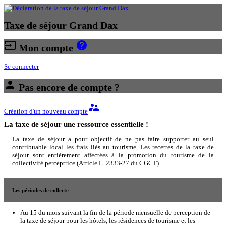
Taxe de séjour Grand Dax
input
help
Mon compte
Se connecter
person
Pas encore de compte ?
supervisor_account
Création d'un nouveau compte
La taxe de séjour une ressource essentielle !
La taxe de séjour a pour objectif de ne pas faire supporter au seul
contribuable local les frais liés au tourisme. Les recettes de la taxe de
séjour sont entièrement affectées à la promotion du tourisme de la
collectivité perceptrice (Article L. 2333-27 du CGCT).
Les périodes de collecte
Au 15 du mois suivant la fin de la période mensuelle de perception de
la taxe de séjour pour les hôtels, les résidences de tourisme et les