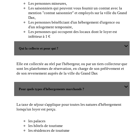
Les personnes mineures,
Les saisonniers qui peuvent vous fournir un contrat avec la
mention "contrat saisonnier" et employés sur la ville du Grand
Dax,
Les personnes bénéficiant d'un hébergement d'urgence ou
d'un relogement temporaire,
Les personnes qui occupent des locaux dont le loyer est
inférieur à 1 €
expand_more
Qui la collecte et pour qui ?
Elle est collectée au réel par l'hébergeur, ou par un tiers collecteur que
sont les plateformes de réservation, en charge de son prélèvement et
de son reversement auprès de la ville du Grand Dax
expand_more
Pour quels types d'hébergements marchands ?
La taxe de séjour s'applique pour toutes les natures d'hébergement
lorsqu'un loyer est perçu.
les palaces
les hôtels de tourisme
les résidences de tourisme