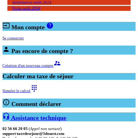
délibération tarifs 2024
Fiche tarifs 2024
input
help
Mon compte
Se connecter
person
Pas encore de compte ?
supervisor_account
Création d'un nouveau compte
Calculer ma taxe de séjour
dialpad
Simuler le calcul
info_outline
Comment déclarer
headset_mic
Assistance technique
02 56 66 20 05
(
Appel non surtaxé
)
support-taxedesejour@3douest.com