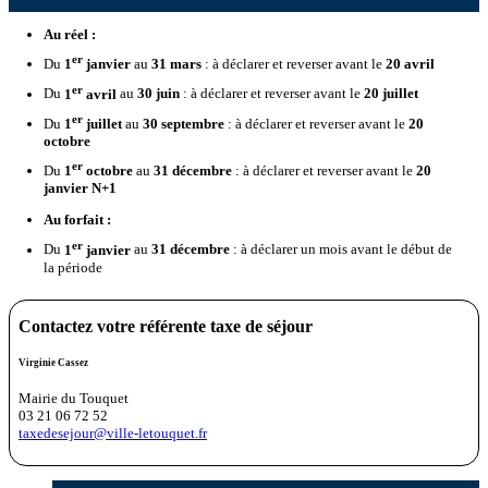
Au réel :
er
Du
1
janvier
au
31 mars
: à déclarer et reverser avant le
20 avril
er
Du
1
avril
au
30 juin
: à déclarer et reverser avant le
20 juillet
er
Du
1
juillet
au
30 septembre
: à déclarer et reverser avant le
20
octobre
er
Du
1
octobre
au
31 décembre
: à déclarer et reverser avant le
20
janvier N+1
Au forfait :
er
Du
1
janvier
au
31 décembre
: à déclarer un mois avant le début de
la période
Contactez votre référente taxe de séjour
Virginie Cassez
Mairie du Touquet
03 21 06 72 52
taxedesejour@ville-letouquet.fr