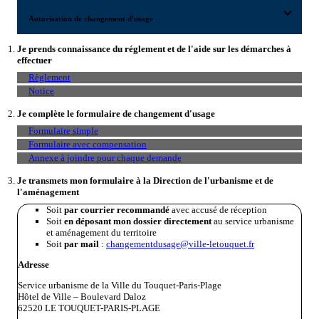
expand_more
Autorisation de changement d'usage
Je prends connaissance du réglement et de l'aide sur les démarches à
effectuer
Règlement
Notice
Je complète le formulaire de changement d'usage
Formulaire simple
Formulaire avec compensation
Annexe à joindre pour chaque demande
Je transmets mon formulaire à la Direction de l'urbanisme et de
l'aménagement
Soit
par courrier recommandé
avec accusé de réception
Soit
en déposant mon dossier directement
au service urbanisme
et aménagement du territoire
Soit
par mail
:
changementdusage@ville-letouquet.fr
Adresse
Service urbanisme de la Ville du Touquet-Paris-Plage
Hôtel de Ville – Boulevard Daloz
62520 LE TOUQUET-PARIS-PLAGE