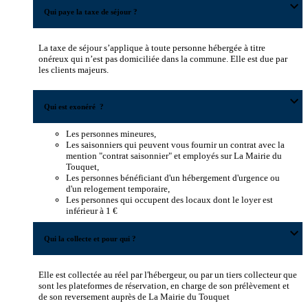
expand_more
Qui paye la taxe de séjour ?
La taxe de séjour s’applique à toute personne hébergée à titre
onéreux qui n’est pas domiciliée dans la commune. Elle est due par
les clients majeurs.
expand_more
Qui est exonéré ?
Les personnes mineures,
Les saisonniers qui peuvent vous fournir un contrat avec la
mention "contrat saisonnier" et employés sur La Mairie du
Touquet,
Les personnes bénéficiant d'un hébergement d'urgence ou
d'un relogement temporaire,
Les personnes qui occupent des locaux dont le loyer est
inférieur à 1 €
expand_more
Qui la collecte et pour qui ?
Elle est collectée au réel par l'hébergeur, ou par un tiers collecteur que
sont les plateformes de réservation, en charge de son prélèvement et
de son reversement auprès de La Mairie du Touquet