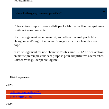
hébergements.
expand_more
Nouvel hébergeur, comment procéder ?
Créez votre compte. Il sera validé par La Mairie du Touquet qui vous
invitera à vous connecter.
Si votre logement est un meublé, vous êtes concerné par le bloc
changement d'usage et numéro d'enregistrement en haut de cette
page.
Si votre logement est une chambre d'hôtes, un CERFA de déclaration
en mairie prérempli vous sera proposé pour simplifier vos démarches.
Laissez vous guider par le logiciel.
Téléchargements
2025
délibération tarifs 2025
Fiche tarifs 2025
2024