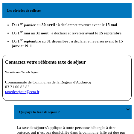
Les périodes de collecte
er
Du
1
janvier
au
30 avril
: à déclarer et reverser avant le
15 mai
er
Du
1
mai
au
31 août
: à déclarer et reverser avant le
15 septembre
er
Du
1
septembre
au
31 décembre
: à déclarer et reverser avant le
15
janvier N+1
Contactez votre référente taxe de séjour
Vos référents Taxe de Séjour
Communauté de Communes de la Région d'Audruicq
03 21 00 83 83
taxedesejour@ccra.fr
expand_more
Qui paye la taxe de séjour ?
La taxe de séjour s’applique à toute personne hébergée à titre
onéreux qui n’est pas domiciliée dans la commune. Elle est due par