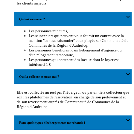
les clients majeurs.
expand_more
Qui est exonéré ?
Les personnes mineures,
Les saisonniers qui peuvent vous fournir un contrat avec la
mention "contrat saisonnier" et employés sur Communauté de
Communes de la Région d'Audruicq,
Les personnes bénéficiant d'un hébergement d'urgence ou
d'un relogement temporaire,
Les personnes qui occupent des locaux dont le loyer est
inférieur à 1 €
expand_more
Qui la collecte et pour qui ?
Elle est collectée au réel par l'hébergeur, ou par un tiers collecteur que
sont les plateformes de réservation, en charge de son prélèvement et
de son reversement auprès de Communauté de Communes de la
Région d'Audruicq
expand_more
Pour quels types d'hébergements marchands ?