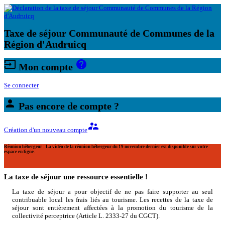
Taxe de séjour Communauté de Communes de la
Région d'Audruicq
input
help
Mon compte
Se connecter
person
Pas encore de compte ?
supervisor_account
Création d'un nouveau compte
Réunion hébergeur :
La vidéo de la réunion hébergeur du 19 novembre dernier est disponible sur votre
espace en ligne.
La taxe de séjour une ressource essentielle !
La taxe de séjour a pour objectif de ne pas faire supporter au seul
contribuable local les frais liés au tourisme. Les recettes de la taxe de
séjour sont entièrement affectées à la promotion du tourisme de la
collectivité perceptrice (Article L. 2333-27 du CGCT).