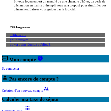
Si votre logement est un meublé ou une chambre d'hôtes, un cerfa de
déclaration en mairie prérempli vous sera proposé pour simplifier vos
démarches. Laissez vous guider par le logiciel.
Téléchargements
délibération
grille tarifaire
power point réunion publiquE
input
help
Mon compte
Se connecter
person
Pas encore de compte ?
supervisor_account
Création d'un nouveau compte
Calculer ma taxe de séjour
dialpad
Simuler le calcul