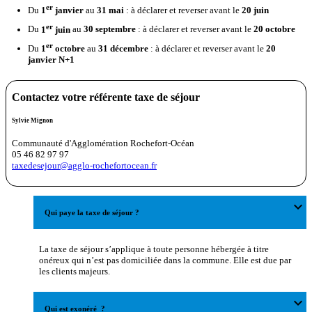
er
Du
1
janvier
au
31 mai
: à déclarer et reverser avant le
20 juin
er
Du
1
juin
au
30 septembre
: à déclarer et reverser avant le
20 octobre
er
Du
1
octobre
au
31 décembre
: à déclarer et reverser avant le
20
janvier N+1
Contactez votre référente taxe de séjour
Sylvie Mignon
Communauté d'Agglomération Rochefort-Océan
05 46 82 97 97
taxedesejour@agglo-rochefortocean.fr
expand_more
Qui paye la taxe de séjour ?
La taxe de séjour s’applique à toute personne hébergée à titre
onéreux qui n’est pas domiciliée dans la commune. Elle est due par
les clients majeurs.
expand_more
Qui est exonéré ?