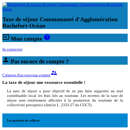
Taxe de séjour Communauté d'Agglomération
Rochefort-Océan
input
help
Mon compte
Se connecter
person
Pas encore de compte ?
supervisor_account
Création d'un nouveau compte
La taxe de séjour une ressource essentielle !
La taxe de séjour a pour objectif de ne pas faire supporter au seul
contribuable local les frais liés au tourisme. Les recettes de la taxe de
séjour sont entièrement affectées à la promotion du tourisme de la
collectivité perceptrice (Article L. 2333-27 du CGCT).
Les périodes de collecte