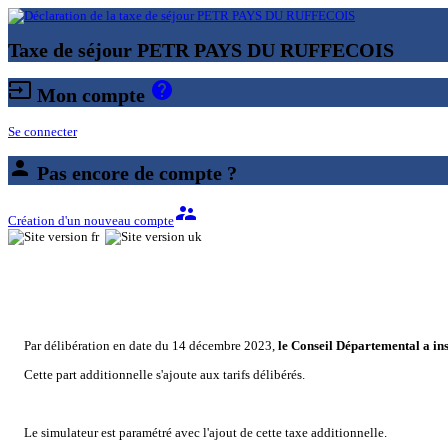
Taxe de séjour PETR PAYS DU RUFFECOIS
input
help
Mon compte
Se connecter
person
Pas encore de compte ?
supervisor_account
Création d'un nouveau compte
Par délibération en date du 14 décembre 2023,
le Conseil Départemental a in
Cette part additionnelle s'ajoute aux tarifs délibérés.
Le simulateur est paramétré avec l'ajout de cette taxe additionnelle.