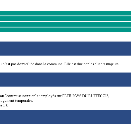
i n’est pas domiciliée dans la commune. Elle est due par les clients majeurs.
ntion "contrat saisonnier" et employés sur PETR PAYS DU RUFFECOIS,
elogement temporaire,
 à 1 €