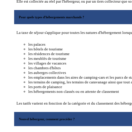
Elle est collectée au réel par l'hébergeur, ou par un tiers collecteur 
Pour quels types d'hébergements marchands ?
La taxe de séjour s'applique pour toutes les natures d'hébergement lorsqu
les palaces
les hôtels de tourisme
les résidences de tourisme
les meublés de tourisme
les villages de vacances
les chambres d'hôtes
les auberges collectives
les emplacements dans les aires de camping-cars et les parcs de s
les terrains de camping, les terrains de caravanage ainsi que tout 
les ports de plaisance
les hébergements non classés ou en attente de classement
Les tarifs varient en fonction de la catégorie et du classement des héber
Nouvel hébergeur, comment procéder ?