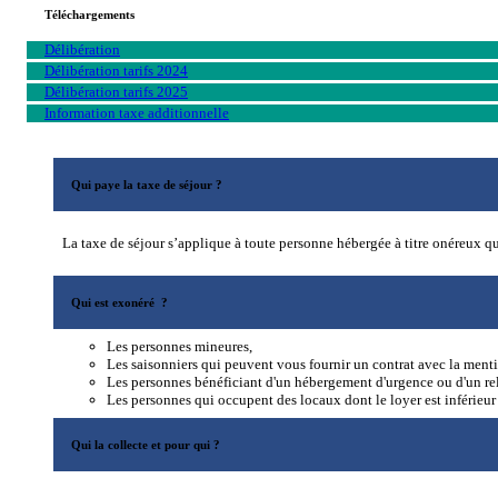
Téléchargements
Délibération
Délibération tarifs 2024
Délibération tarifs 2025
Information taxe additionnelle
Qui paye la taxe de séjour ?
La taxe de séjour s’applique à toute personne hébergée à titre onéreux qu
Qui est exonéré ?
Les personnes mineures,
Les saisonniers qui peuvent vous fournir un contrat avec la me
Les personnes bénéficiant d'un hébergement d'urgence ou d'un r
Les personnes qui occupent des locaux dont le loyer est inférieur
Qui la collecte et pour qui ?