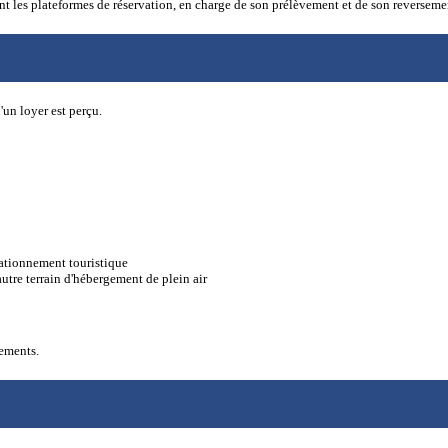
que sont les plateformes de réservation, en charge de son prélèvement et de son re
'un loyer est perçu.
tationnement touristique
autre terrain d'hébergement de plein air
gements.