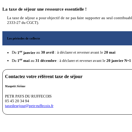
La taxe de séjour une ressource essentielle !
La taxe de séjour a pour objectif de ne pas faire supporter au seul contribuable
2333-27 du CGCT).
Les périodes de collecte
er
Du
1
janvier
au
30 avril
: à déclarer et reverser avant le
20 mai
er
Du
1
mai
au
31 décembre
: à déclarer et reverser avant le
20 janvier N+1
Contactez votre référent taxe de séjour
Maupetit Jérôme
PETR PAYS DU RUFFECOIS
05 45 20 34 94
taxedesejour@petr-ruffecois.fr