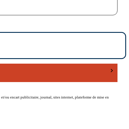
chevron_right
et/ou encart publicitaire, journal, sites internet, plateforme de mise en