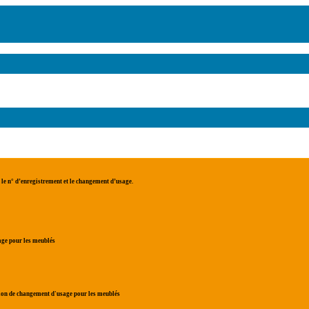
, le
n° d’enregistrement
et le
changement d’usage
.
age
pour les meublés
ion de
changement d'usage
pour les meublés