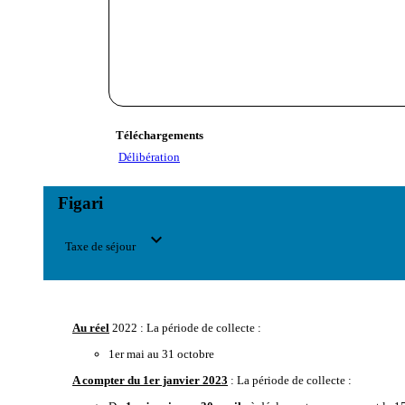
Téléchargements
Délibération
Figari
expand_more
Taxe de séjour
Au réel
2022 : La période de collecte :
1er mai au 31 octobre
A compter du 1er janvier 2023
: La période de collecte :