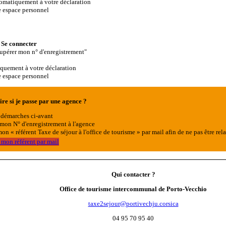
tomatiquement à votre déclaration
re espace personnel
r
Se connecter
upérer mon n° d'enregistrement"
iquement à votre déclaration
re espace personnel
ire si je passe par une agence ?
s démarches ci-avant
 mon N° d'enregistrement à l'agence
on « référent Taxe de séjour à l'office de tourisme » par mail afin de ne pas être r
 mon référent par mail
Qui contacter ?
Office de tourisme intercommunal de Porto-Vecchio
taxe2sejour@portivechju.corsica
04 95 70 95 40