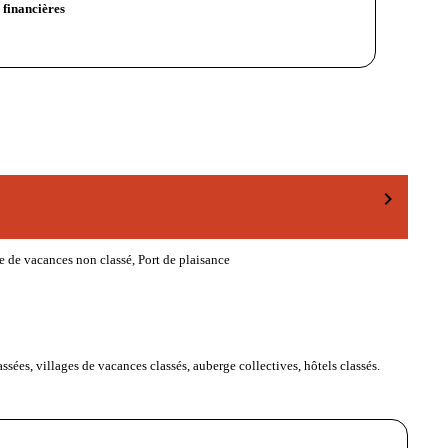
 financières
chevron_right
e de vacances non classé, Port de plaisance
ssées, villages de vacances classés, auberge collectives, hôtels classés.