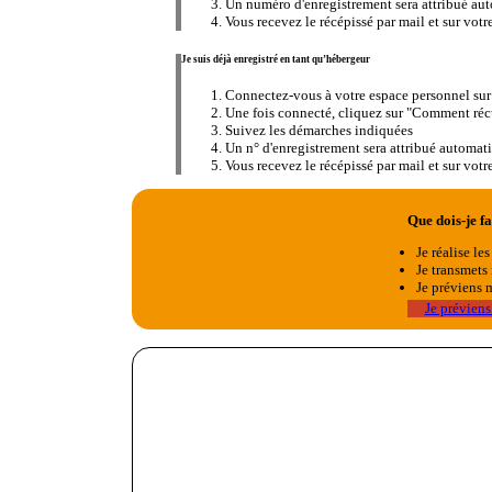
Un numéro d'enregistrement sera attribué au
Vous recevez le récépissé par mail et sur vot
Je suis déjà enregistré en tant qu’hébergeur
Connectez-vous à votre espace personnel su
Une fois connecté, cliquez sur "Comment réc
Suivez les démarches indiquées
Un n° d'enregistrement sera attribué automat
Vous recevez le récépissé par mail et sur vot
Que dois-je fa
Je réalise le
Je transmets
Je préviens m
Je préviens