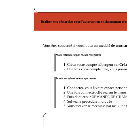
Réaliser mes démarches pour l'autorisation de changement d'u
Vous êtes concerné si vous louez un
meublé de touris
Ma location n'est pas encore enregistrée
Créez votre compte hébergeur sur
Créa
Une fois votre compte créé, vous pourr
Je suis enregistré en tant que loueur
Connectez-vous à votre espace personn
Une fois connecté, cliquez sur le 
Puis cliquer sur DEMANDE DE CH
Suivez la procédure indiquée
Vous recevez le récépissé par mail une