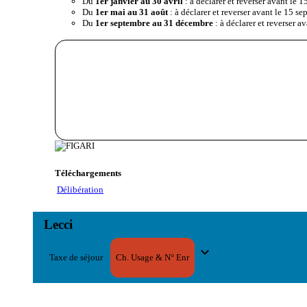
Du
1er janvier au 30 avril
: à déclarer et reverser avant le 1
Du
1er mai au 31 août
: à déclarer et reverser avant le 15 s
Du
1er septembre au 31 décembre
: à déclarer et reverser a
Téléchargements
Délibération
Lecci
expand_more
Taxe de séjour
Ch. Usage & N° Enr