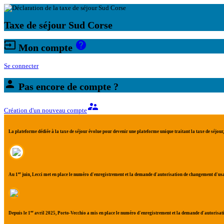
Taxe de séjour Sud Corse
input
help
Mon compte
Se connecter
person
Pas encore de compte ?
supervisor_account
Création d'un nouveau compte
La plateforme dédiée à la taxe de séjour évolue pour devenir une plateforme
unique
traitant la
taxe de séjour
er
Au 1
juin,
Lecci
met en place le
numéro d'enregistrement
et la demande d'autorisation de
changement d'us
er
Depuis le 1
avril 2025,
Porto-Vecchio
a mis en place le
numéro d'enregistrement
et la demande d'autorisat