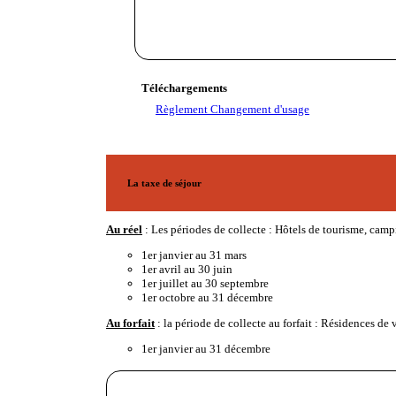
Téléchargements
Règlement Changement d'usage
La taxe de séjour
Au réel
: Les périodes de collecte : Hôtels de tourisme, cam
1er janvier au 31 mars
1er avril au 30 juin
1er juillet au 30 septembre
1er octobre au 31 décembre
Au forfait
: la période de collecte au forfait : Résidences de
1er janvier au 31 décembre