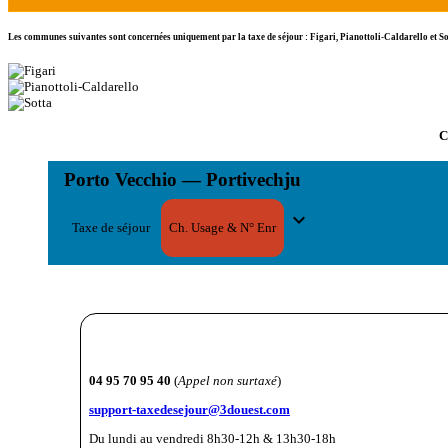
Les communes suivantes sont concernées uniquement par la taxe de séjour :
Figari
,
Pianottoli-Caldarello
et
So
C
Porto Vecchio — Portivechju
expand_more
Taxe de séjour
Ch. Usage & N° Enr
04 95 70 95 40
(
Appel non surtaxé
)
support-taxedesejour@3douest.com
Du lundi au vendredi 8h30-12h & 13h30-18h