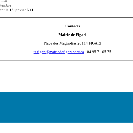
5 mai
eptembre
vant le 15 janvier N+1
Contacts
Mairie de Figari
Place des Magnolias 20114 FIGARI
ts.figari@mairiedefigari.corsica
- 04 95 71 05 75